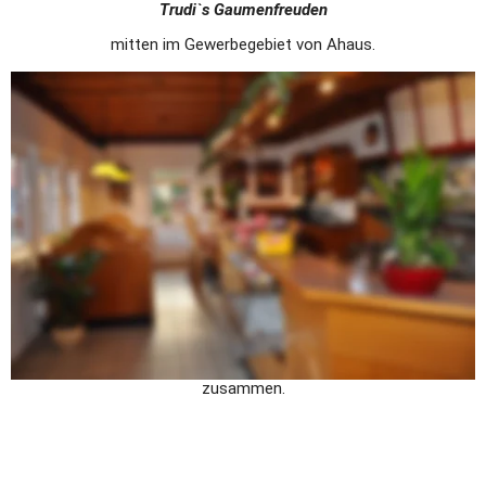
Trudi`s Gaumenfreuden
mitten im Gewerbegebiet von Ahaus.
Hier bei uns bieten wir Ihnen in gemütlicher Atmosphäre vom 
reichhaltigen Frühstück ab 5.30 Uhr Wochentags über einen 
täglich wechselnden Mittagstisch bis hin zum kleinen Imbiss für 
zwischendurch alles an.
Sie benötigen für Ihre Party oder einem anderen Anlass wie z. B. 
Familienfeiern, Nachbarschaftsfeste, Betriebsfeiern, Meetings 
ein Buffet oder aber auch belegte Brötchen, dann nehmen Sie 
unseren Catering - Service in Anspruch. Wir beraten Sie gerne bei 
der Auswahl der Speisen und stellen, ganz nach Ihren 
individuellen Wünschen, das kalte oder warme Buffet mit Ihnen 
zusammen.